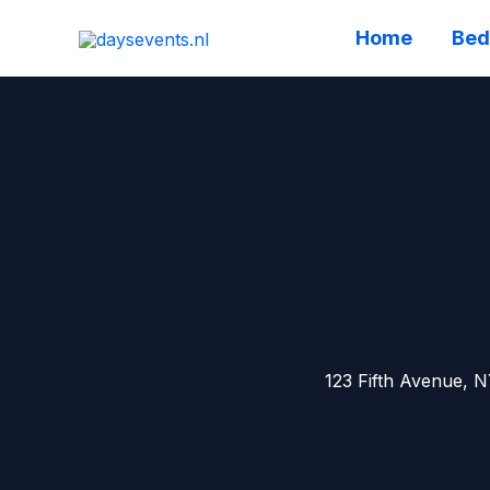
Ga
Home
Bed
naar
de
inhoud
123 Fifth Avenue, 