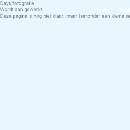
Days fotografie
Ga
Wordt aan gewerkt
Home
Bed
naar
Deze pagina is nog niet klaar, maar hieronder een kleine se
de
inhoud