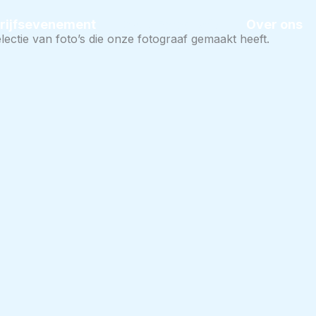
rijfsevenement
Days Fotografie
Over ons
lectie van foto’s die onze fotograaf gemaakt heeft.